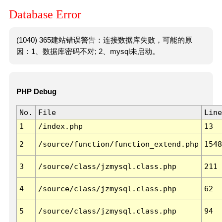
Database Error
(1040) 365建站错误警告：连接数据库失败，可能的原
因：1、数据库密码不对; 2、mysql未启动。
PHP Debug
No.
File
Line
1
/index.php
13
2
/source/function/function_extend.php
1548
3
/source/class/jzmysql.class.php
211
4
/source/class/jzmysql.class.php
62
5
/source/class/jzmysql.class.php
94