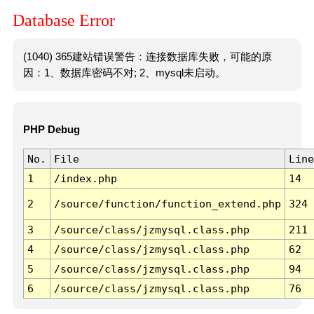
Database Error
(1040) 365建站错误警告：连接数据库失败，可能的原
因：1、数据库密码不对; 2、mysql未启动。
PHP Debug
No.
File
Line
1
/index.php
14
2
/source/function/function_extend.php
324
3
/source/class/jzmysql.class.php
211
4
/source/class/jzmysql.class.php
62
5
/source/class/jzmysql.class.php
94
6
/source/class/jzmysql.class.php
76