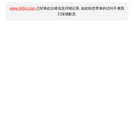
www.365jz.com
已经将此出错信息详细记录, 由此给您带来的访问不便我
们深感歉意.