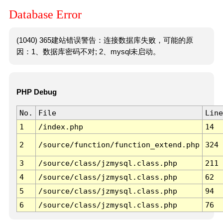
Database Error
(1040) 365建站错误警告：连接数据库失败，可能的原
因：1、数据库密码不对; 2、mysql未启动。
PHP Debug
No.
File
Line
1
/index.php
14
2
/source/function/function_extend.php
324
3
/source/class/jzmysql.class.php
211
4
/source/class/jzmysql.class.php
62
5
/source/class/jzmysql.class.php
94
6
/source/class/jzmysql.class.php
76