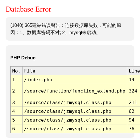
Database Error
(1040) 365建站错误警告：连接数据库失败，可能的原
因：1、数据库密码不对; 2、mysql未启动。
PHP Debug
No.
File
Line
1
/index.php
14
2
/source/function/function_extend.php
324
3
/source/class/jzmysql.class.php
211
4
/source/class/jzmysql.class.php
62
5
/source/class/jzmysql.class.php
94
6
/source/class/jzmysql.class.php
76