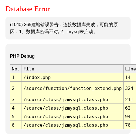
Database Error
(1040) 365建站错误警告：连接数据库失败，可能的原
因：1、数据库密码不对; 2、mysql未启动。
PHP Debug
No.
File
Line
1
/index.php
14
2
/source/function/function_extend.php
324
3
/source/class/jzmysql.class.php
211
4
/source/class/jzmysql.class.php
62
5
/source/class/jzmysql.class.php
94
6
/source/class/jzmysql.class.php
76