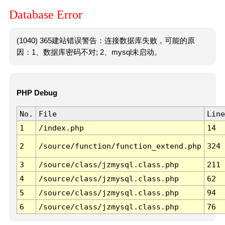
Database Error
(1040) 365建站错误警告：连接数据库失败，可能的原
因：1、数据库密码不对; 2、mysql未启动。
PHP Debug
No.
File
Line
1
/index.php
14
2
/source/function/function_extend.php
324
3
/source/class/jzmysql.class.php
211
4
/source/class/jzmysql.class.php
62
5
/source/class/jzmysql.class.php
94
6
/source/class/jzmysql.class.php
76