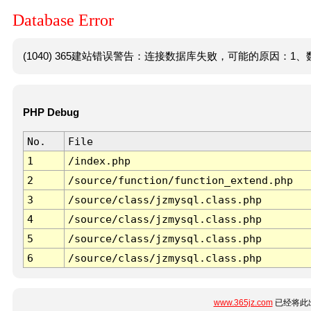
Database Error
(1040) 365建站错误警告：连接数据库失败，可能的原因：1、数
PHP Debug
No.
File
1
/index.php
2
/source/function/function_extend.php
3
/source/class/jzmysql.class.php
4
/source/class/jzmysql.class.php
5
/source/class/jzmysql.class.php
6
/source/class/jzmysql.class.php
www.365jz.com
已经将此