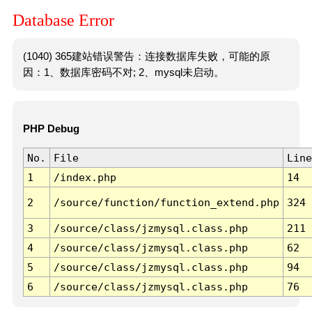
Database Error
(1040) 365建站错误警告：连接数据库失败，可能的原
因：1、数据库密码不对; 2、mysql未启动。
PHP Debug
No.
File
Line
1
/index.php
14
2
/source/function/function_extend.php
324
3
/source/class/jzmysql.class.php
211
4
/source/class/jzmysql.class.php
62
5
/source/class/jzmysql.class.php
94
6
/source/class/jzmysql.class.php
76