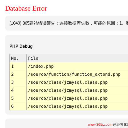
Database Error
(1040) 365建站错误警告：连接数据库失败，可能的原因：1、数
PHP Debug
No.
File
1
/index.php
2
/source/function/function_extend.php
3
/source/class/jzmysql.class.php
4
/source/class/jzmysql.class.php
5
/source/class/jzmysql.class.php
6
/source/class/jzmysql.class.php
www.365jz.com
已经将此