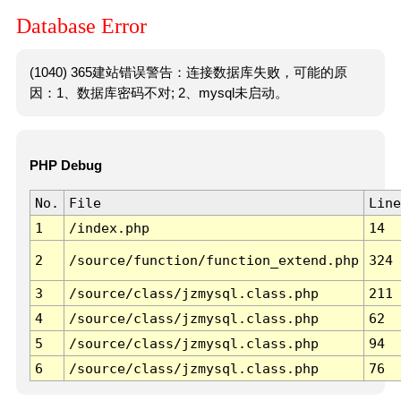
Database Error
(1040) 365建站错误警告：连接数据库失败，可能的原
因：1、数据库密码不对; 2、mysql未启动。
PHP Debug
No.
File
Line
1
/index.php
14
2
/source/function/function_extend.php
324
3
/source/class/jzmysql.class.php
211
4
/source/class/jzmysql.class.php
62
5
/source/class/jzmysql.class.php
94
6
/source/class/jzmysql.class.php
76