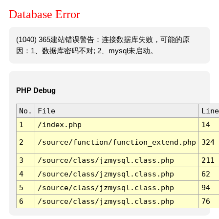
Database Error
(1040) 365建站错误警告：连接数据库失败，可能的原
因：1、数据库密码不对; 2、mysql未启动。
PHP Debug
No.
File
Line
1
/index.php
14
2
/source/function/function_extend.php
324
3
/source/class/jzmysql.class.php
211
4
/source/class/jzmysql.class.php
62
5
/source/class/jzmysql.class.php
94
6
/source/class/jzmysql.class.php
76