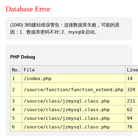
Database Error
(1040) 365建站错误警告：连接数据库失败，可能的原
因：1、数据库密码不对; 2、mysql未启动。
PHP Debug
No.
File
Line
1
/index.php
14
2
/source/function/function_extend.php
324
3
/source/class/jzmysql.class.php
211
4
/source/class/jzmysql.class.php
62
5
/source/class/jzmysql.class.php
94
6
/source/class/jzmysql.class.php
76