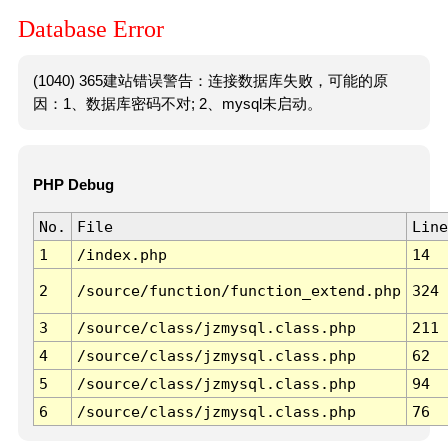
Database Error
(1040) 365建站错误警告：连接数据库失败，可能的原
因：1、数据库密码不对; 2、mysql未启动。
PHP Debug
No.
File
Line
1
/index.php
14
2
/source/function/function_extend.php
324
3
/source/class/jzmysql.class.php
211
4
/source/class/jzmysql.class.php
62
5
/source/class/jzmysql.class.php
94
6
/source/class/jzmysql.class.php
76