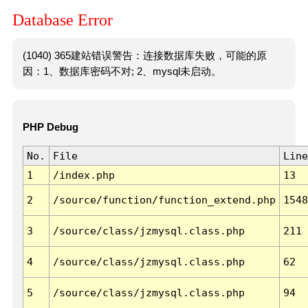
Database Error
(1040) 365建站错误警告：连接数据库失败，可能的原
因：1、数据库密码不对; 2、mysql未启动。
PHP Debug
No.
File
Line
1
/index.php
13
2
/source/function/function_extend.php
1548
3
/source/class/jzmysql.class.php
211
4
/source/class/jzmysql.class.php
62
5
/source/class/jzmysql.class.php
94