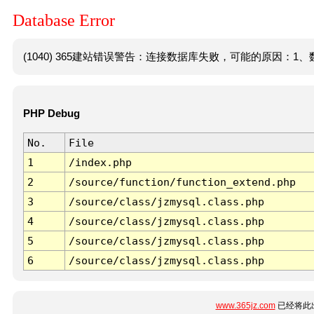
Database Error
(1040) 365建站错误警告：连接数据库失败，可能的原因：1、数
PHP Debug
No.
File
1
/index.php
2
/source/function/function_extend.php
3
/source/class/jzmysql.class.php
4
/source/class/jzmysql.class.php
5
/source/class/jzmysql.class.php
6
/source/class/jzmysql.class.php
www.365jz.com
已经将此