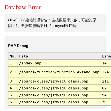
Database Error
(1040) 365建站错误警告：连接数据库失败，可能的原
因：1、数据库密码不对; 2、mysql未启动。
PHP Debug
No.
File
Line
1
/index.php
14
2
/source/function/function_extend.php
324
3
/source/class/jzmysql.class.php
211
4
/source/class/jzmysql.class.php
62
5
/source/class/jzmysql.class.php
94
6
/source/class/jzmysql.class.php
76