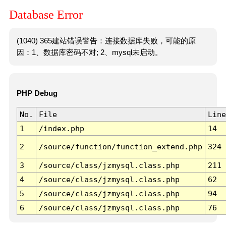
Database Error
(1040) 365建站错误警告：连接数据库失败，可能的原
因：1、数据库密码不对; 2、mysql未启动。
PHP Debug
No.
File
Line
1
/index.php
14
2
/source/function/function_extend.php
324
3
/source/class/jzmysql.class.php
211
4
/source/class/jzmysql.class.php
62
5
/source/class/jzmysql.class.php
94
6
/source/class/jzmysql.class.php
76