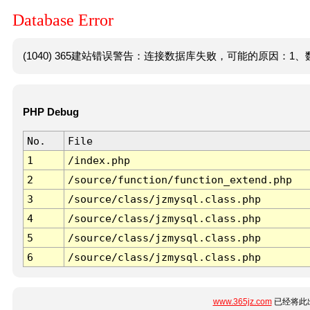
Database Error
(1040) 365建站错误警告：连接数据库失败，可能的原因：1、数
PHP Debug
No.
File
1
/index.php
2
/source/function/function_extend.php
3
/source/class/jzmysql.class.php
4
/source/class/jzmysql.class.php
5
/source/class/jzmysql.class.php
6
/source/class/jzmysql.class.php
www.365jz.com
已经将此