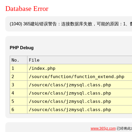
Database Error
(1040) 365建站错误警告：连接数据库失败，可能的原因：1、数
PHP Debug
No.
File
1
/index.php
2
/source/function/function_extend.php
3
/source/class/jzmysql.class.php
4
/source/class/jzmysql.class.php
5
/source/class/jzmysql.class.php
6
/source/class/jzmysql.class.php
www.365jz.com
已经将此