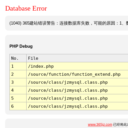
Database Error
(1040) 365建站错误警告：连接数据库失败，可能的原因：1、数
PHP Debug
No.
File
1
/index.php
2
/source/function/function_extend.php
3
/source/class/jzmysql.class.php
4
/source/class/jzmysql.class.php
5
/source/class/jzmysql.class.php
6
/source/class/jzmysql.class.php
www.365jz.com
已经将此