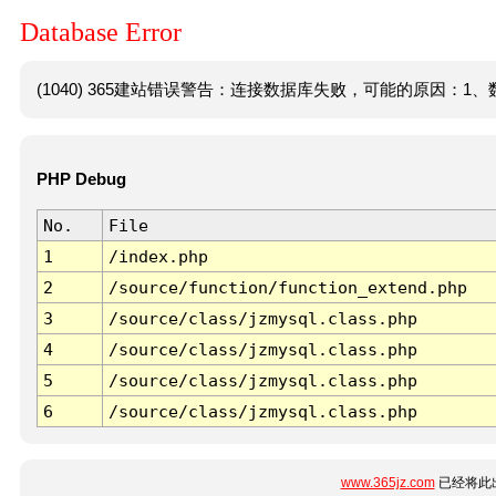
Database Error
(1040) 365建站错误警告：连接数据库失败，可能的原因：1、数
PHP Debug
No.
File
1
/index.php
2
/source/function/function_extend.php
3
/source/class/jzmysql.class.php
4
/source/class/jzmysql.class.php
5
/source/class/jzmysql.class.php
6
/source/class/jzmysql.class.php
www.365jz.com
已经将此