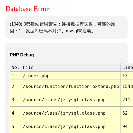
Database Error
(1040) 365建站错误警告：连接数据库失败，可能的原
因：1、数据库密码不对; 2、mysql未启动。
PHP Debug
No.
File
Line
1
/index.php
13
2
/source/function/function_extend.php
1548
3
/source/class/jzmysql.class.php
211
4
/source/class/jzmysql.class.php
62
5
/source/class/jzmysql.class.php
94