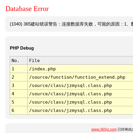
Database Error
(1040) 365建站错误警告：连接数据库失败，可能的原因：1、数
PHP Debug
No.
File
1
/index.php
2
/source/function/function_extend.php
3
/source/class/jzmysql.class.php
4
/source/class/jzmysql.class.php
5
/source/class/jzmysql.class.php
6
/source/class/jzmysql.class.php
www.365jz.com
已经将此