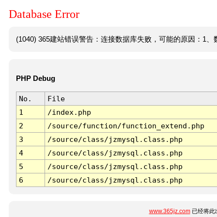
Database Error
(1040) 365建站错误警告：连接数据库失败，可能的原因：1、数
PHP Debug
No.
File
1
/index.php
2
/source/function/function_extend.php
3
/source/class/jzmysql.class.php
4
/source/class/jzmysql.class.php
5
/source/class/jzmysql.class.php
6
/source/class/jzmysql.class.php
www.365jz.com
已经将此